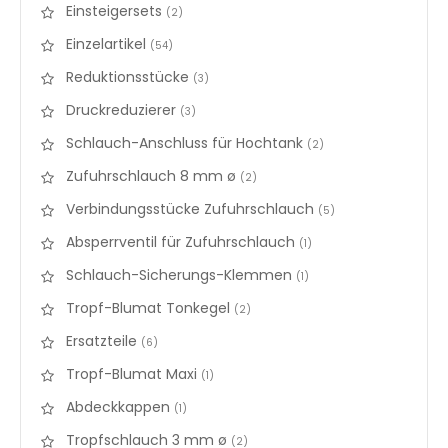
Einsteigersets
items
2
Einzelartikel
items
54
Reduktionsstücke
items
3
Druckreduzierer
items
3
Schlauch-Anschluss für Hochtank
items
2
Zufuhrschlauch 8 mm ø
items
2
Verbindungsstücke Zufuhrschlauch
items
5
Absperrventil für Zufuhrschlauch
items
1
Schlauch-Sicherungs-Klemmen
items
1
Tropf-Blumat Tonkegel
items
2
Ersatzteile
items
6
Tropf-Blumat Maxi
items
1
Abdeckkappen
items
1
Tropfschlauch 3 mm ø
items
2