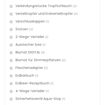
Verbindungsstücke Tropfschlauch
items
2
Verteiltropfer und Endverteiltropfer
items
3
Verschlusskappen
items
1
Stützen
items
2
2-Wege-Verteiler
items
1
Ausstecher lose
items
1
Blumat DIGITAL
items
4
Blumat für Zimmerpflanzen
items
3
Flaschenadapter
items
3
Erdbärbuch
items
1
Erdbeer-Rezeptbuch
items
1
4-Wege-Verteiler
items
1
Sicherheitsventil Aqua-Stop
items
1