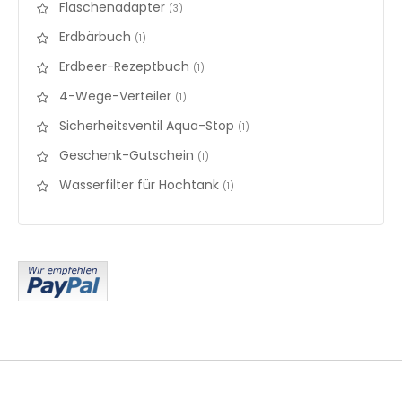
Flaschenadapter
items
3
Erdbärbuch
items
1
Erdbeer-Rezeptbuch
items
1
4-Wege-Verteiler
items
1
Sicherheitsventil Aqua-Stop
items
1
Geschenk-Gutschein
items
1
Wasserfilter für Hochtank
items
1