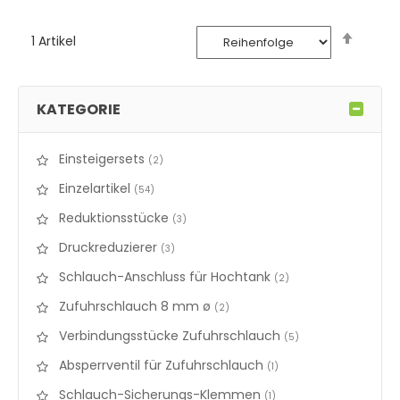
Abste
1
Artikel
sortie
KATEGORIE
Einsteigersets
items
2
Einzelartikel
items
54
Reduktionsstücke
items
3
Druckreduzierer
items
3
Schlauch-Anschluss für Hochtank
items
2
Zufuhrschlauch 8 mm ø
items
2
Verbindungsstücke Zufuhrschlauch
items
5
Absperrventil für Zufuhrschlauch
items
1
Schlauch-Sicherungs-Klemmen
items
1