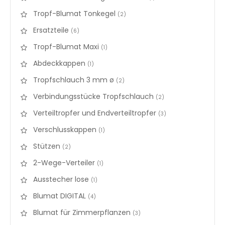
Tropf-Blumat Tonkegel
items
2
Ersatzteile
items
6
Tropf-Blumat Maxi
items
1
Abdeckkappen
items
1
Tropfschlauch 3 mm ø
items
2
Verbindungsstücke Tropfschlauch
items
2
Verteiltropfer und Endverteiltropfer
items
3
Verschlusskappen
items
1
Stützen
items
2
2-Wege-Verteiler
items
1
Ausstecher lose
items
1
Blumat DIGITAL
items
4
Blumat für Zimmerpflanzen
items
3