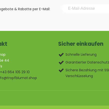
Angebote & Rabatte per E-Mail:
akt
Sicher einkaufen
hop
Schnelle Lieferung
ße 44
Garantierter Datenschut
fs
Sichere Bezahlung mit SS
+43 664 105 29 10
Verschlüsselung
nfo@tropfblumat.shop