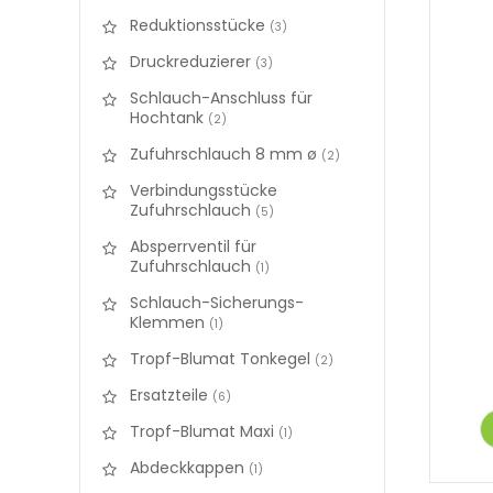
Reduktionsstücke
items
3
Druckreduzierer
items
3
Schlauch-Anschluss für
Hochtank
items
2
Zufuhrschlauch 8 mm ø
items
2
Verbindungsstücke
Zufuhrschlauch
items
5
Absperrventil für
Zufuhrschlauch
items
1
Schlauch-Sicherungs-
Klemmen
items
1
Tropf-Blumat Tonkegel
items
2
Ersatzteile
items
6
Tropf-Blumat Maxi
items
1
Abdeckkappen
items
1