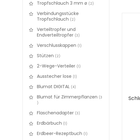
Tropfschlauch 3 mm ø
items
2
Verbindungsstücke
Tropfschlauch
items
2
Verteiltropfer und
Endverteiltropfer
items
3
Verschlusskappen
items
1
Stützen
items
2
2-Wege-Verteiler
items
1
Ausstecher lose
items
1
Blumat DIGITAL
items
4
Blumat für Zimmerpflanzen
3
items
Flaschenadapter
items
3
Erdbärbuch
items
1
Erdbeer-Rezeptbuch
items
1