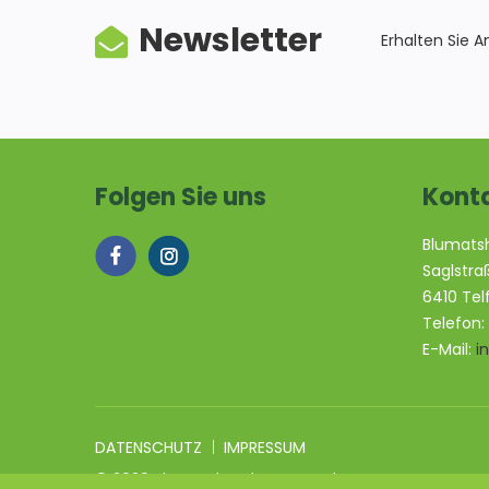
Newsletter
Erhalten Sie 
Folgen Sie uns
Kont
Blumats
Saglstra
6410 Tel
Telefon:
E-Mail:
i
DATENSCHUTZ
IMPRESSUM
© 2020 Blumatshop | m+m werbeagentur