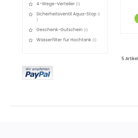
4-Wege-Verteiler
items
1
Sicherheitsventil Aqua-Stop
1
items
Geschenk-Gutschein
items
1
Wasserfilter für Hochtank
items
1
5
Artike