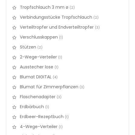
Tropfschlauch 3 mm ø
items
2
Verbindungsstücke Tropfschlauch
items
2
Verteiltropfer und Endverteiltropfer
items
3
Verschlusskappen
items
1
Stützen
items
2
2-Wege-Verteiler
items
1
Ausstecher lose
items
1
Blumat DIGITAL
items
4
Blumat für Zimmerpflanzen
items
3
Flaschenadapter
items
3
Erdbärbuch
items
1
Erdbeer-Rezeptbuch
items
1
4-Wege-Verteiler
items
1