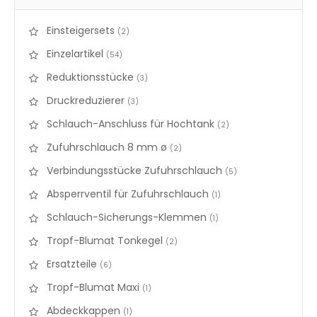
Einsteigersets
items
2
Einzelartikel
items
54
Reduktionsstücke
items
3
Druckreduzierer
items
3
Schlauch-Anschluss für Hochtank
items
2
Zufuhrschlauch 8 mm ø
items
2
Verbindungsstücke Zufuhrschlauch
items
5
Absperrventil für Zufuhrschlauch
items
1
Schlauch-Sicherungs-Klemmen
items
1
Tropf-Blumat Tonkegel
items
2
Ersatzteile
items
6
Tropf-Blumat Maxi
items
1
Abdeckkappen
items
1