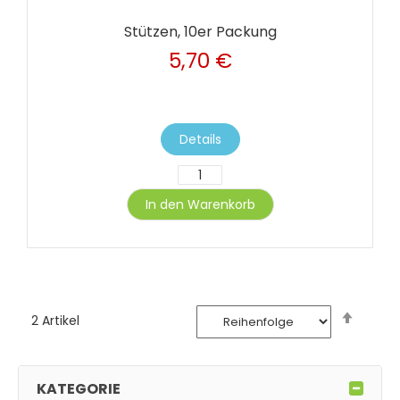
Stützen, 10er Packung
5,70 €
Details
In den Warenkorb
Abste
2
Artikel
sortie
KATEGORIE