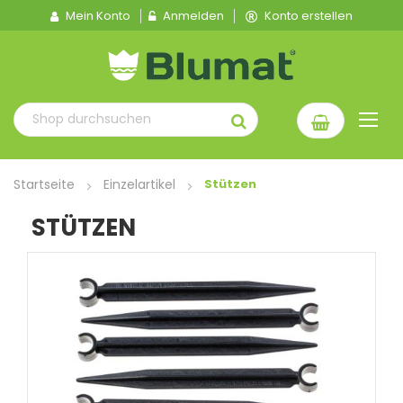
Mein Konto
Anmelden
Konto erstellen
Startseite
Einzelartikel
Stützen
STÜTZEN