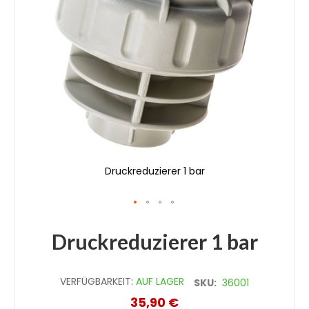
Druckreduzierer 1 bar
Zum
Druckreduzierer 1 bar
Anfang
der
Bildgalerie
VERFÜGBARKEIT:
AUF LAGER
SKU:
36001
springen
35,90 €